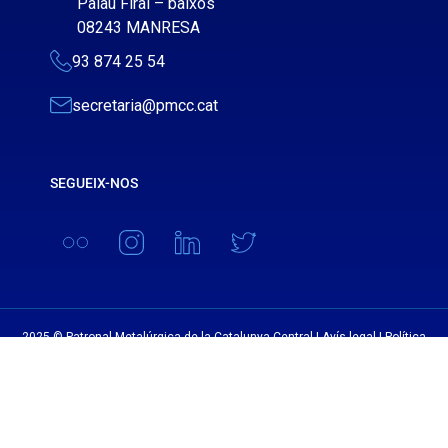
Palau Firal – baixos
08243 MANRESA
93 874 25 54
secretaria@pmcc.cat
SEGUEIX-NOS
2025 © Patronal Metalúrgica de la Catalunya Central |
Avís legal
|
Política
de privacitat
|
Política de cookies
|
Declaració d’Accessibilitat