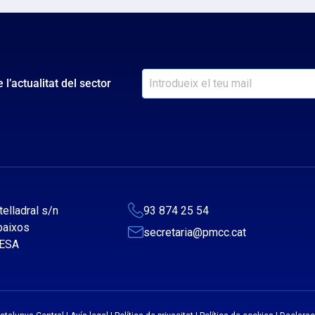
l’actualitat del sector
telladral s/n
93 874 25 54
 baixos
secretaria@pmcc.cat
ESA