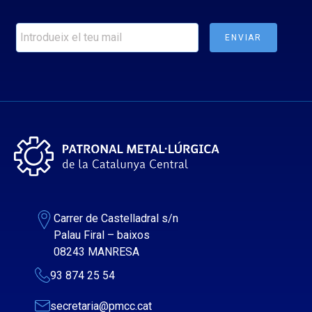
Carrer de Castelladral s/n
Palau Firal – baixos
08243 MANRESA
93 874 25 54
secretaria@pmcc.cat